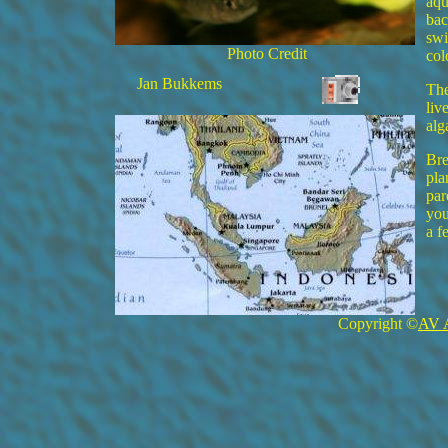
aqu
bac
swi
Photo Credit
col
Jan Bukkems
The
liv
alg
Bre
pla
par
you
a f
Copyright ©
AV 