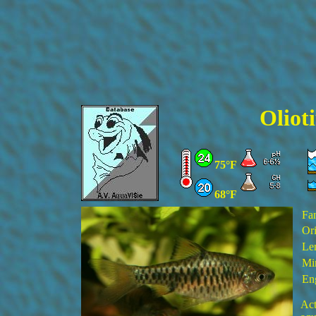
Oliot
75°F
68°F
Fa
Ori
Le
Mi
En
Act