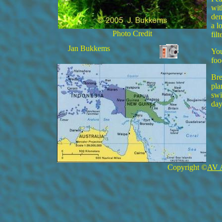
wit
den
a l
Photo Credit
fil
Jan Bukkems
You
foo
Bre
pla
swi
day
Copyright ©
AV 