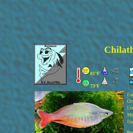
Chilat
81°F
73°F
Fa
Ori
Le
Mi
En
Pea