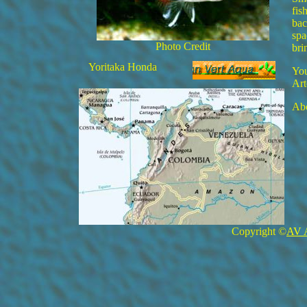
fis
bac
spa
Photo Credit
bri
Yoritaka Honda
You
Art
Abo
Copyright ©
AV 