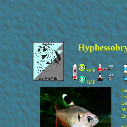
Hyphessobry
79°F
72°F
Fa
Ori
Le
Mi
En
Sma