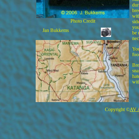
dur
bre
wit
Photo Credit
sid
you
Jan Bukkems
be 
nec
You
foo
Bre
sna
hat
wit
Copyright ©
AV 