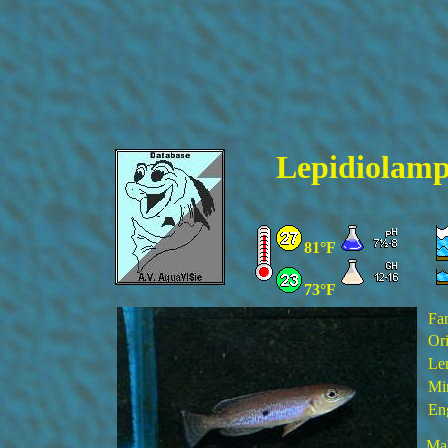
Lepidiolamp
81°F
73°F
Fa
Ori
Le
Min
En
Mal