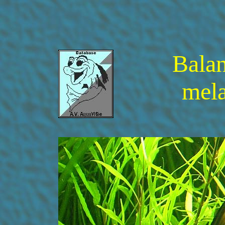
Balan
mela