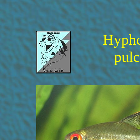
Hyphe
pulc