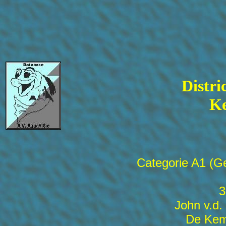
Distri
Ke
Categorie A1 (G
3
John v.d
De Kem