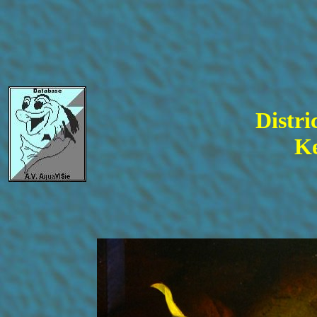
Distri
Ke