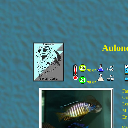
Aulono
79°F
75°F
Fa
Ori
Le
Mi
En
Mal