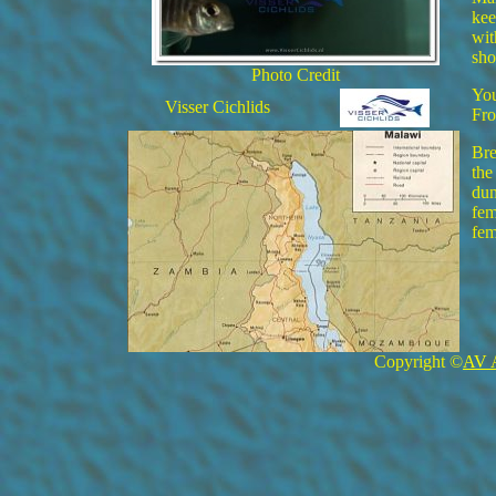
kee
wit
sho
Photo Credit
You
Visser Cichlids
Fro
Bre
the
dum
fem
fem
Copyright ©
AV 