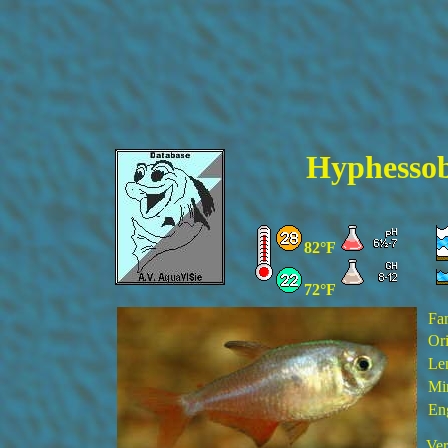
Hyphesso
82°F
72°F
Fa
Ori
Le
Mi
En
Ver