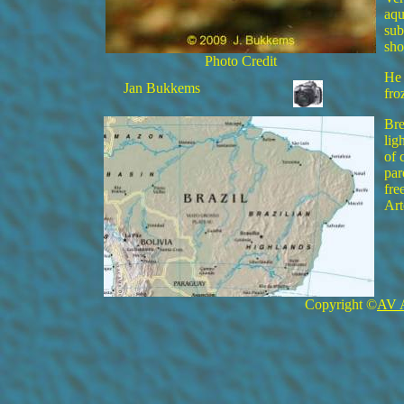
aqu
sub
sho
Photo Credit
He 
Jan Bukkems
fro
Bre
lig
of 
par
fre
Art
Copyright ©
AV 