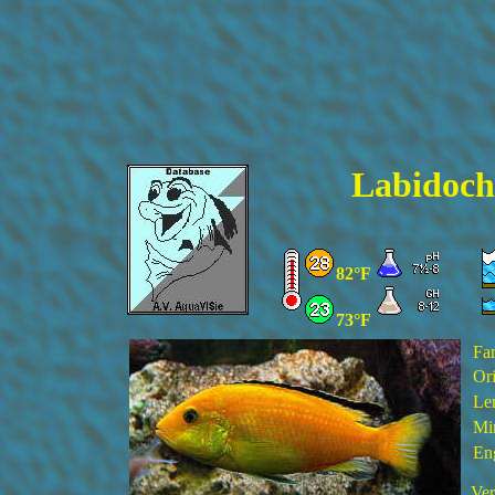
Labidoch
82°F
73°F
Fa
Ori
Le
Min
En
Ver