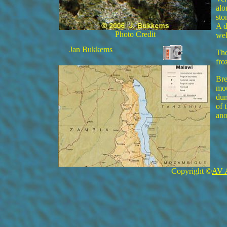
alo
sto
A d
Photo Credit
wel
Jan Bukkems
The
fro
Bre
mou
dum
of 
ano
Copyright ©
AV 