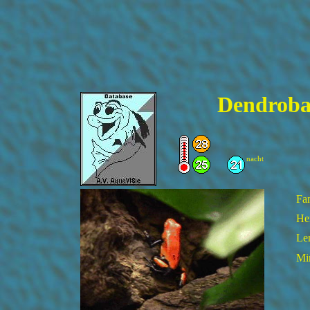
Dendrobat
nacht
Fam
He
Le
Min