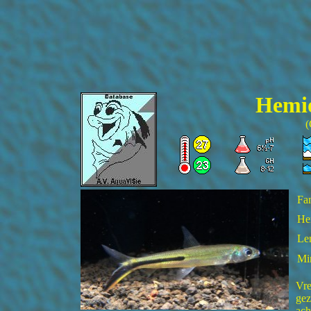
Hemi
(
Fam
He
Len
Mi
Vre
gez
ach