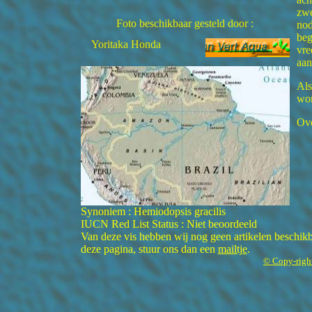
zwe
Foto beschikbaar gesteld door :
nod
beg
Yoritaka Honda
vre
aan
Als
wor
Ove
Synoniem : Hemiodopsis gracilis
IUCN Red List Status : Niet beoordeeld
Van deze vis hebben wij nog geen artikelen beschikba
deze pagina, stuur ons dan een
mailtje
.
© Copy-righ