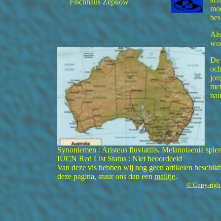
Fischhaus Zepkow
moe
bes
Als
wor
De 
och
jon
met
nau
Synoniemen : Aristeus fluviatilis, Melanotaenia splend
IUCN Red List Status : Niet beoordeeld
Van deze vis hebben wij nog geen artikelen beschikba
deze pagina, stuur ons dan een
mailtje
.
© Copy-righ