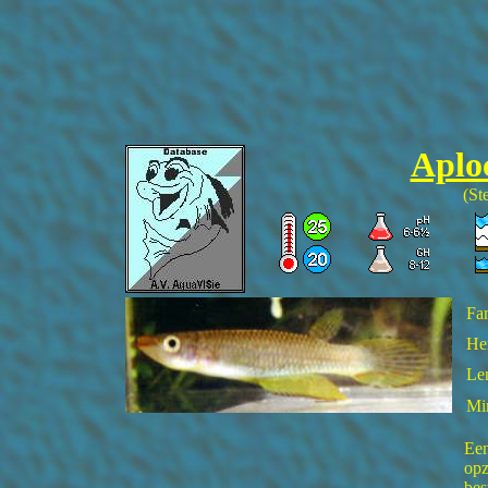
Aplo
(St
Fam
He
Len
Mi
Een
opz
bes