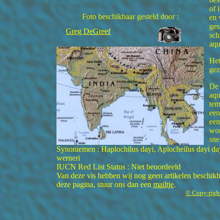
of 
Foto beschikbaar gesteld door :
en 
ges
Greg DeGreef
sch
aqu
Het
gez
De 
aqu
tem
een
een
wor
sne
Synoniemen : Haplochilus dayi, Aplocheilus dayi day
werneri
IUCN Red List Status : Niet beoordeeld
Van deze vis hebben wij nog geen artikelen beschikba
deze pagina, stuur ons dan een
mailtje
.
© Copy-righ