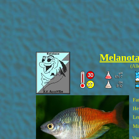
Melanota
(All
Fam
He
Len
Mi
Vre