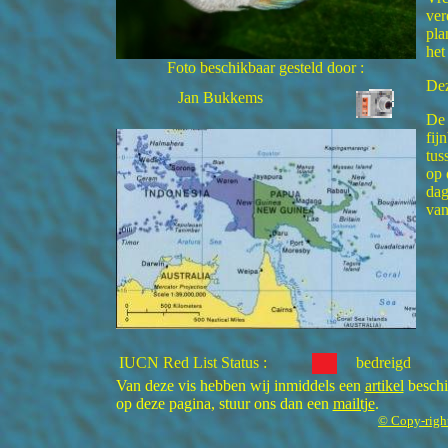
ver
pla
het
Foto beschikbaar gesteld door :
Dez
Jan Bukkems
De 
fij
tus
op 
dag
van
IUCN Red List Status :
bedreigd
Van deze vis hebben wij inmiddels een
artikel
beschik
op deze pagina, stuur ons dan een
mailtje
.
© Copy-righ