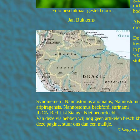
dic
Foto beschikbaar gesteld door :
bod
Jan Bukkems
Als
dro
De 
kwe
in 
wor
sto
Synoniemen : Nannostomus anomalus, Nannostomus 
aripiragensis, Nannostomus beckfordi surinami
IUCN Red List Status : Niet beoordeeld
Van deze vis hebben wij nog geen artikelen beschikba
deze pagina, stuur ons dan een
mailtje
.
© Copy-righ