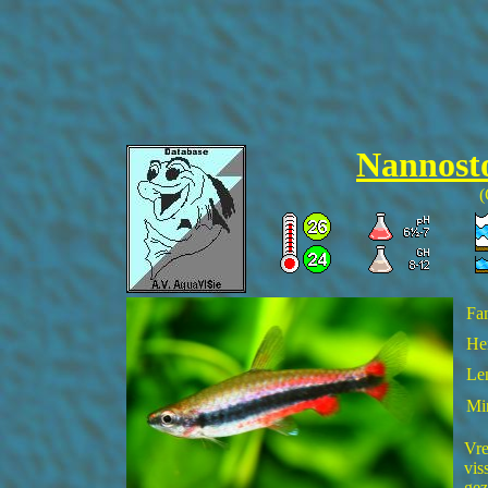
Nannost
(
Fam
He
Len
Mi
Vre
vis
gez