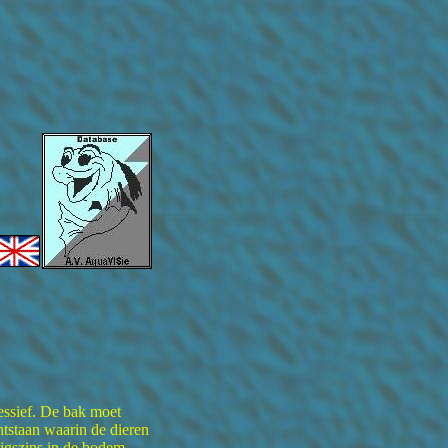
essief. De bak moet
ntstaan waarin de dieren
igszins in de bodem,