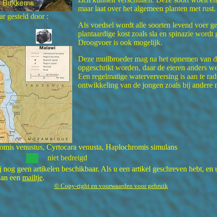
maar laat over het algemeen planten met rust.
r gesteld door :
Als voedsel wordt alle soorten levend voer 
plantaardige kost zoals sla en spinazie wordt 
Droogvoer is ook mogelijk.
Deze muilbroeder mag na het opnemen van de
opgeschrikt worden, daar de eieren anders w
Een regelmatige waterverversing is aan te ra
ontwikkeling van de jongen zoals bij andere 
mis venustus, Cyrtocara venusta, Haplochromis simulans
niet bedreigd
nog geen artikelen beschikbaar. Als u een artikel geschreven hebt, en u
dan een
mailtje
.
© Copy-right en voorwaarden voor gebruik