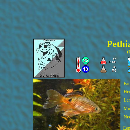
Pethi
(
Fam
He
Len
Min
Ned
Een