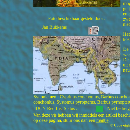
mog
gel
en 
Foto beschikbaar gesteld door :
zwe
nie
Jan Bukkems
Het
kost
De 
waa
De 
uit
nau
Synoniemen : Cyprinus conchonius, Barbus conchon
conchonlus, Systomus pyropterus, Barbus pyrhopteru
IUCN Red List Status :
Niet bedreig
Van deze vis hebben wij inmiddels een
artikel
beschik
op deze pagina, stuur ons dan een
mailtje
.
© Copy-righ