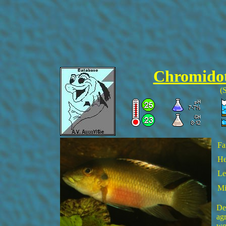
Chromidot
(
Fa
He
Le
Mi
De
agr
wo