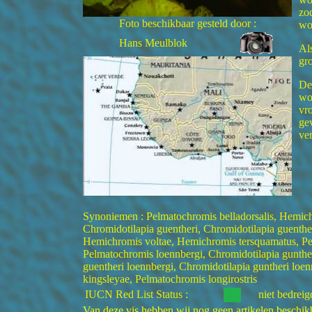
zo
Foto beschikbaar gesteld door :
wo
Hans Meulblok
Al
gro
De
wor
vr
ge
ver
Synoniemen : Pelmatochromis belladorsalis, Hemichr
Chromidotilapia guentheri, Chromidotilapia guenthe
Hemichromis voltae, Hemichromis tersquamatus, Pel
Pelmatochromis loennbergi, Chromidotilapia gunther
guentheri loennbergi, Chromidotilapia guntheri loe
kingsleyae, Pelmatochromis longirostris
IUCN Red List Status :
niet bedreig
Van deze vis hebben wij nog geen artikelen beschikba