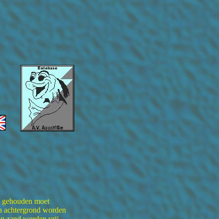
l gehouden moet
n achtergrond worden
jn zand worden vrij