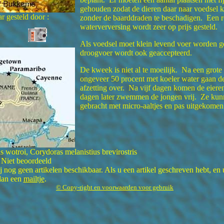
gehouden zodat de dieren daar naar voedsel 
r gesteld door :
zonder de baarddraden te beschadigen. Een r
waterverversing wordt zeer op prijs gesteld.
Als voedsel moet klein levend voer worden g
droogvoer wordt ook geaccepteerd.
De kweek is niet al te moeilijk. Na een grote
ongeveer 50 procent met koeler water gaan de
afzetting over. Na vijf dagen komen de eiere
dagen later zwemmen de jongen vrij. Ze kun
gebracht met micro-aaltjes en pas uitgekomen
wotroi, Corydoras melanistius brevirostris
 Niet beoordeeld
 nog geen artikelen beschikbaar. Als u een artikel geschreven hebt, en 
 dan een
mailtje
.
© Copy-right en voorwaarden voor gebruik