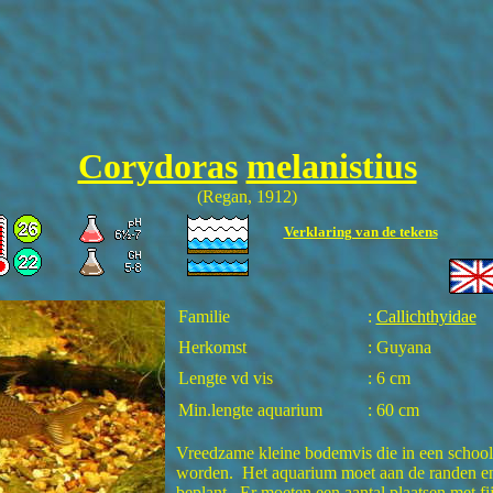
Corydoras
melanistius
(Regan, 1912)
Verklaring van de tekens
Familie
:
Callichthyidae
Herkomst
: Guyana
Lengte vd vis
: 6 cm
Min.lengte aquarium
: 60 cm
Vreedzame kleine bodemvis die in een schoo
worden. Het aquarium moet aan de randen e
beplant. Er moeten een aantal plaatsen met fi