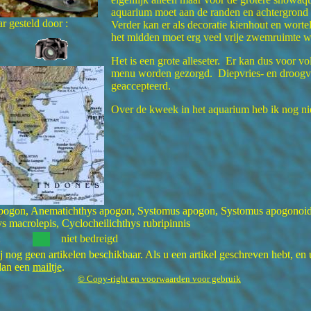
aquarium moet aan de randen en achtergrond 
r gesteld door :
Verder kan er als decoratie kienhout en worte
het midden moet erg veel vrije zwemruimte w
Het is een grote alleseter. Er kan dus voor vo
menu worden gezorgd. Diepvries- en droog
geaccepteerd.
Over de kweek in het aquarium heb ik nog ni
pogon, Anematichthys apogon, Systomus apogon, Systomus apogonoid
s macrolepis, Cyclocheilichthys rubripinnis
:
niet bedreigd
 nog geen artikelen beschikbaar. Als u een artikel geschreven hebt, en 
 dan een
mailtje
.
© Copy-right en voorwaarden voor gebruik