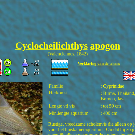
Cyclocheilichthys
apogon
(Valenciennes, 1842)
Verklaring van de tekens
Familie
:
Cyprinidae
Herkomst
: Birma, Thailand
Borneo, Java
Lengte vd vis
: tot 50 cm
Min.lengte aquarium
: 400 cm
Rustige, vreedzame scholenvis die alleen op jo
voor het huiskameraquarium. Omdat hij zo gr
eigenlijk alleen maar voor de grotere showaq