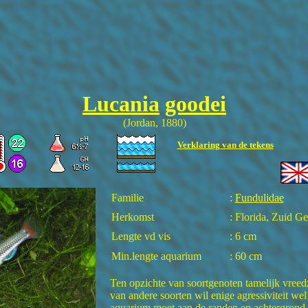
Lucania
goodei
(Jordan, 1880)
Verklaring van de tekens
Familie
:
Fundulidae
Herkomst
: Florida, Zuid Ge
Lengte vd vis
: 6 cm
Min.lengte aquarium
: 60 cm
Ten opzichte van soortgenoten tamelijk vree
van andere soorten wil enige agressiviteit we
aquarium moet aan de randen en achtergrond 