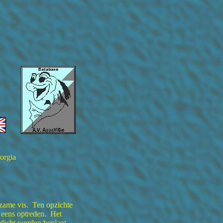
orgia
dzame vis. Ten opzichte
l eens optreden. Het
dicht worden beplant.