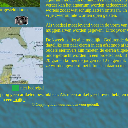
verder kan het aquarium worden gedecoreerd
r gesteld door :
wortels zodat wat schuilplaatsen ontstaan. In
vrije zwemruimte worden open gelaten.
Als voedsel moet levend voer in de vorm van 
muggenlarven worden gegeven. Droogvoer w
De kweek is niet al te moeilijk. Gedurende 
dagelijks een paar eieren in een afzetmop af
ouders eierrovers zijn moeten de eieren uitg
ondergebracht worden in een broedschaal. Bi
20 graden komen de jongen na 12 dagen uit.
ze worden gevoerd met infuus en daarna met 
:
niet bedreigd
 nog geen artikelen beschikbaar. Als u een artikel geschreven hebt, en 
 dan een
mailtje
.
© Copy-right en voorwaarden voor gebruik