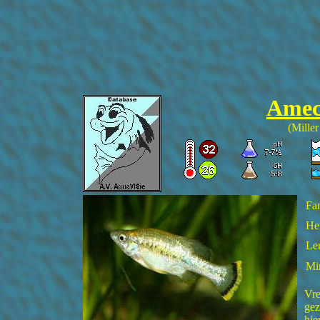
Ame
(Mille
Fam
He
Len
Mi
Vre
gez
hie