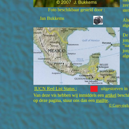
zee
Foto beschikbaar gesteld door :
ste
Jan Bukkems
Als
alg
De 
jon
"na
jon
alg
IUCN Red List Status :
uitgestorven in
Van deze vis hebben wij inmiddels een
artikel
beschik
op deze pagina, stuur ons dan een
mailtje
.
© Copy-righ