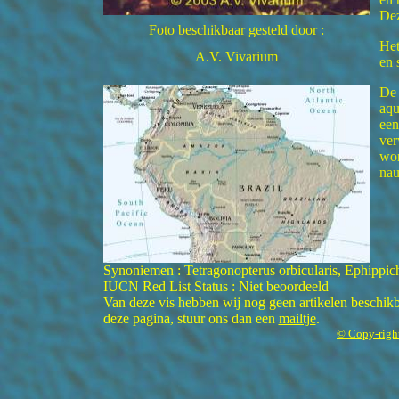
Dez
Foto beschikbaar gesteld door :
Het
A.V. Vivarium
en 
De 
aqu
een
ver
wor
nau
Synoniemen : Tetragonopterus orbicularis, Ephippicha
IUCN Red List Status : Niet beoordeeld
Van deze vis hebben wij nog geen artikelen beschikba
deze pagina, stuur ons dan een
mailtje
.
© Copy-righ