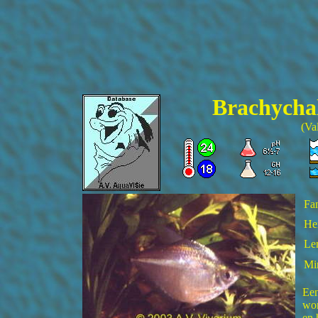
Brachycha
(Va
Fam
He
Len
Mi
Een
wor
en 