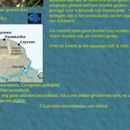
aangezien planten met rust worden gelaten
ar gesteld door :
gezorgd voor voldoende vrij zwemruimte. 
springers zijn is het noodzakelijk om het a
tics
met dekruiten.
Als voedsel moet groot levend voer worden
vissen worden ook als voedsel gezien.
Over de kweek in het aquarium heb ik niets
rarapeera, Creagrutus pellegrini
 Niet beoordeeld
nog geen artikelen beschikbaar. Als u een artikel geschreven hebt, en u
dan een
mailtje
.
© Copy-right en voorwaarden voor gebruik