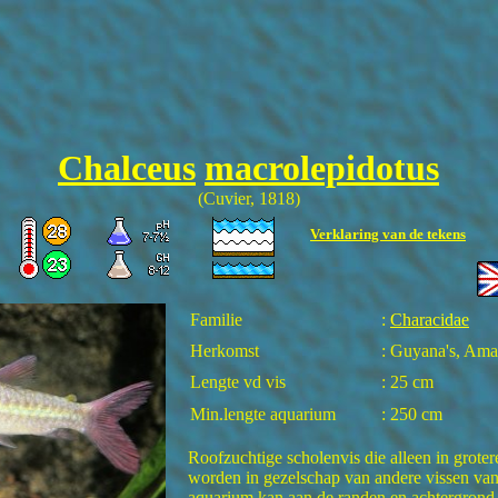
Chalceus
macrolepidotus
(Cuvier, 1818)
Verklaring van de tekens
Familie
:
Characidae
Herkomst
: Guyana's, Am
Lengte vd vis
: 25 cm
Min.lengte aquarium
: 250 cm
Roofzuchtige scholenvis die alleen in grote
worden in gezelschap van andere vissen van
aquarium kan aan de randen en achtergrond