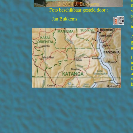
m
Foto beschikbaar gesteld door :
v
s
Jan Bukkems
J
t
A
g
D
t
E
a
w
k