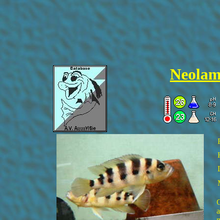
Neolam
O
a
m