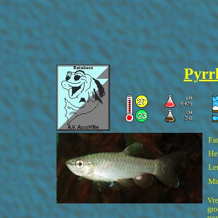
Pyrr
Fam
He
Len
Mi
Vre
gro
gez