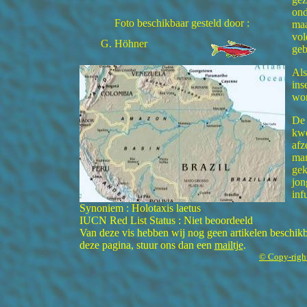
ond
Foto beschikbaar gesteld door :
maa
vol
G. Höhner
geb
Als
ins
wor
De 
kwe
afz
man
gek
jon
inf
Synoniem : Holotaxis laetus
IUCN Red List Status : Niet beoordeeld
Van deze vis hebben wij nog geen artikelen beschikba
deze pagina, stuur ons dan een
mailtje
.
© Copy-righ