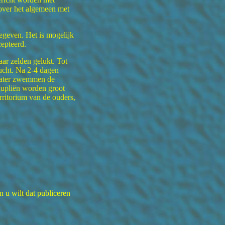
over het algemeen met
egeven. Het is mogelijk
epteerd.
r zelden gelukt. Tot
ucht. Na 2-4 dagen
 later zwemmen de
aupliën worden groot
erritorium van de ouders,
n u wilt dat publiceren