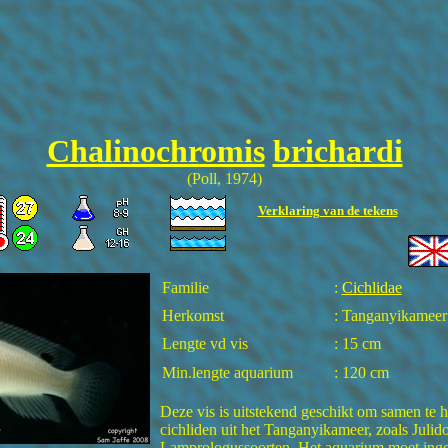
Chalinochromis
brichardi
(Poll, 1974)
Verklaring van de tekens
Familie
:
Cichlidae
Herkomst
: Tanganyikameer
Lengte vd vis
: 15 cm
Min.lengte aquarium
: 120 cm
Deze vis is uitstekend geschikt om samen te
cichliden uit het Tanganyikameer, zoals Julid
Lamprologussoorten. Het aquarium moet inge