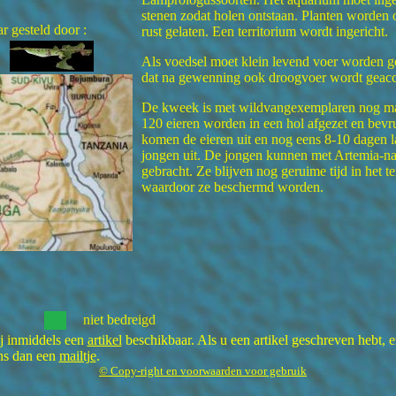
stenen zodat holen ontstaan. Planten worden 
r gesteld door :
rust gelaten. Een territorium wordt ingericht.
Als voedsel moet klein levend voer worden g
dat na gewenning ook droogvoer wordt geacc
De kweek is met wildvangexemplaren nog maa
120 eieren worden in een hol afgezet en bevr
komen de eieren uit en nog eens 8-10 dagen
jongen uit. De jongen kunnen met Artemia-n
gebracht. Ze blijven nog geruime tijd in het t
waardoor ze beschermd worden.
:
niet bedreigd
j inmiddels een
artikel
beschikbaar. Als u een artikel geschreven hebt, e
ons dan een
mailtje
.
© Copy-right en voorwaarden voor gebruik